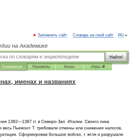
Запомнить сайт
Словарь на свой сайт
RU
едии на Академике
Найти!
Толкования
Переводы
Книги
Игры ⚽
нах, именах и названиях
ния
1382
—
1387
гг
.
в
Северо
-
Зап
.
Италии
.
Своего
пика
и
весь
Пьемонт
.
Т
.
требовали
отмены
или
снижения
налогов
,
луатации
.
Сформировав
большое
войско
,
т
.
жгли
и
разрушали