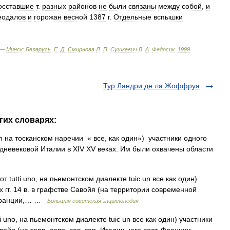
осставшие
т
.
разных
районов
не
были
связаны
между
собой
,
и
одалов
и
горожан
весной
1387
г
.
Отдельные
вспышки
 —
Минск:
Беларусь
.
Е
.
Д
.
Смирнова
Л
.
П
.
Сушкевич
В
.
А
.
Федосик
.
1999
.
Тур Ландри де ла Жоффруа
гих словарях:
’un на тосканском наречии « все, как один») участники одного
едневековой Италии в XIV XV веках. Им были охвачены области
т tutti uno, на пьемонтском диалекте tuic un все как один)
г. 14 в. в графстве Савойя (на территории современной
 Франции,… …
Большая советская энциклопедия
ti uno, на пьемонтском диалекте tuic un все как один) участники