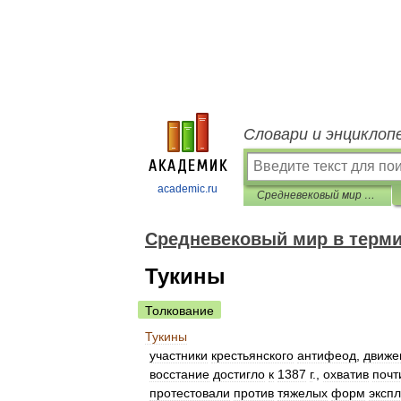
Словари и энциклоп
academic.ru
Средневековый мир в терминах, именах и названиях
Средневековый мир в терми
Тукины
Толкование
Тукины
участники
крестьянского
антифеод
,
движе
восстание
достигло
к
1387
г
.,
охватив
почт
протестовали
против
тяжелых
форм
эксп