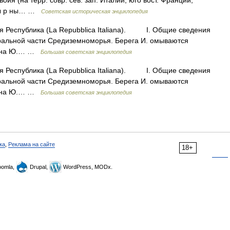
авойя (на терр. совр. сев. зап. Италии, юго вост. Франции,
ены р ны… …
Советская историческая энциклопедия
 Республика (La Repubblica Italiana). I. Общие сведения
льной части Средиземноморья. Берега И. омываются
м, на Ю.… …
Большая советская энциклопедия
 Республика (La Repubblica Italiana). I. Общие сведения
льной части Средиземноморья. Берега И. омываются
м, на Ю.… …
Большая советская энциклопедия
ка
,
Реклама на сайте
18+
omla,
Drupal,
WordPress, MODx.