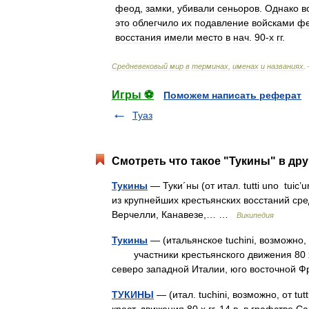
феод
,
замки
,
убивали
сеньоров
.
Однако
в
это
облегчило
их
подавление
войсками
фе
восстания
имели
место
в
нач
.
90
-
х
гг
.
Средневековый
мир
в
терминах
,
именах
и
названиях
.
Игры ⚽
Поможем написать реферат
Туаз
Смотреть что такое "Тукины" в дру
Тукины
— Туки´ны (от итал. tutti uno tuic
из крупнейших крестьянских восстаний ср
Верчелли, Канавезе,… …
Википедия
Тукины
— (итальянское tuchini, возможно, о
участники крестьянского движения 80 х г
северо западной Италии, юго восточной
ТУКИНЫ
— (итал. tuchini, возможно, от tut