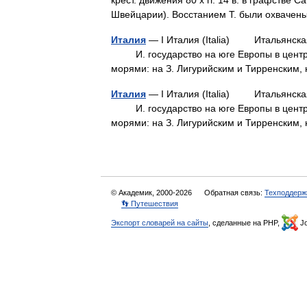
крест. движения 80 х гг. 14 в. в графстве С
Швейцарии). Восстанием Т. были охвач
Италия
— I Италия (Italia) Итальянская
И. государство на юге Европы в центра
морями: на З. Лигурийским и Тирренски
Италия
— I Италия (Italia) Итальянская
И. государство на юге Европы в центра
морями: на З. Лигурийским и Тирренски
© Академик, 2000-2026
Обратная связь:
Техподдерж
👣 Путешествия
Экспорт словарей на сайты
, сделанные на PHP,
Jo